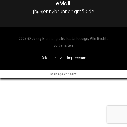
eMail.
jb@jennybrunner-grafik.de
2023 © Jenny Brunner grafik I satz I design, Alle Rechte
vorbehalten.
Datenschutz
Impressum
Manage consent